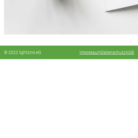
© 2022 lightzins eG
Impressum
Datenschutz
AGB