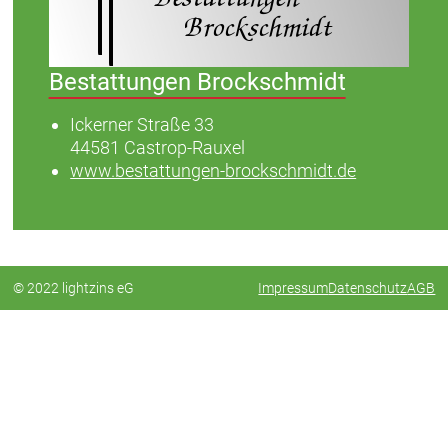
Bestattungen Brockschmidt
Ickerner Straße 33
44581 Castrop-Rauxel
www.bestattungen-brockschmidt.de
© 2022 lightzins eG
Impressum
Datenschutz
AGB