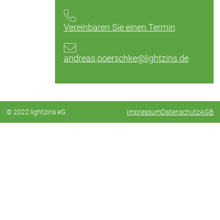
Vereinbaren Sie einen Termin
andreas.poerschke@lightzins.de
© 2022 lightzins eG
Impressum
Datenschutz
AGB