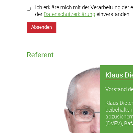
Ich erkläre mich mit der Verarbeitung der
der
Datenschutzerklärung
einverstanden.
Absenden
Referent
Klaus Di
Vorstand de
Klaus Dieter
beibehalten
abzusichern
(DVEV), Baf