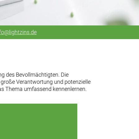
fo@lightzins.de
g des Bevollmächtigten. Die
h große Verantwortung und potenzielle
e das Thema umfassend kennenlernen.