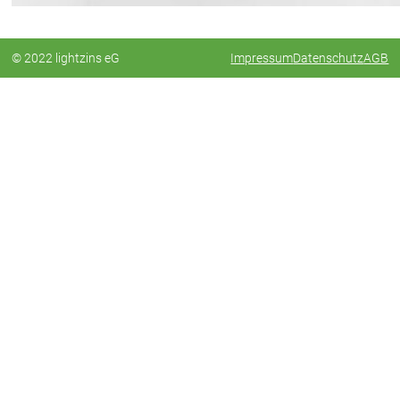
© 2022 lightzins eG
Impressum
Datenschutz
AGB