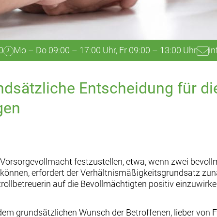
0
Mo – Do 09:00 – 17:00 Uhr, Fr 09:00 – 13:00 Uhr
in
ndsätzliche Entscheidung für d
gen
orsorgevollmacht festzustellen, etwa, wenn zwei bevollmä
können, erfordert der Verhältnismäßigkeitsgrundsatz zunä
rollbetreuerin auf die Bevollmächtigten positiv einzuwirke
 dem grundsätzlichen Wunsch der Betroffenen, lieber von 