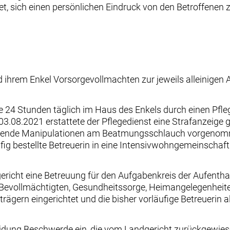
et, sich einen persönlichen Eindruck von den Betroffenen 
d ihrem Enkel Vorsorgevollmachten zur jeweils alleinigen A
ge 24 Stunden täglich im Haus des Enkels durch einen Pfle
08.2021 erstattete der Pflegedienst eine Strafanzeige
hrdende Manipulationen am Beatmungsschlauch vorgenom
ig bestellte Betreuerin in eine Intensivwohngemeinschaft 
ericht eine Betreuung für den Aufgabenkreis der Aufent
 Bevollmächtigten, Gesundheitssorge, Heimangelegenhei
ägern eingerichtet und die bisher vorläufige Betreuerin a
idung Beschwerde ein, die vom Landgericht zurückgewiese