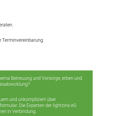
eraten.
re Terminvereinbarung.
ema Betreuung und Vorsorge, erben und
assabwicklung?
quem und unkompliziert über
rmular. Die Experten der lightzins eG
nen in Verbindung.