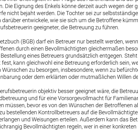
n. Die Eignung des Enkels könne derzeit auch wegen der 
 nicht bejaht werden. Die Tochter sei zur selbstständige
n darüber entwickele, wie sie sich um die Betroffene kümme
rufsbetreuerin geeigneter, die Betreuung zu führen.
buch (BGB) darf ein Betreuer nur bestellt werden, wenn die
roffenen durch einen Bevollmächtigten gleichermaßen beso
Bestellung eines Betreuers grundsätzlich entgegen. Steht 
st, kann gleichwohl eine Betreuung erforderlich sein, we
 Wünschen zu besorgen, insbesondere, wenn zu befürchten
inbarung oder dem erklärten oder mutmaßlichen Willen d
erufsbetreuerin objektiv besser geeignet wäre, die Betreu
dbetreuung und für eine Vorsorgevollmacht für Familiena
üfen müssen, bevor es von den Wünschen der Betroffenen 
 zu bestellenden Kontrollbetreuers auf die Bevollmächtigte
 verlangen und Weisungen erteilen. Außerdem kann das Be
chrangig Bevollmächtigten regeln, wer in einer konkreten 