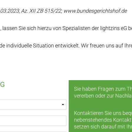
.03.2023, Az. XII ZB 515/22; www.bundesgerichtshof.de
lassen Sie sich hierzu von Spezialisten der lightzins eG b
individuelle Situation entwickelt. Wir freuen uns auf Ih
eG
Sie haben Fragen zum Th
vererben oder zur Nachl
Kontaktieren Sie uns be
nebenstehendes Kontaktfo
setzen sich darauf mit Ih