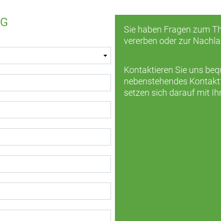
eG
Sie haben Fragen zum Th
vererben oder zur Nachl
Kontaktieren Sie uns be
nebenstehendes Kontaktfo
setzen sich darauf mit Ih