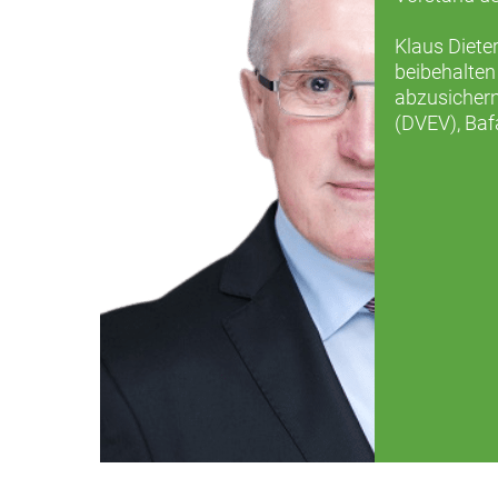
Klaus Dieter
beibehalten
abzusichern
(DVEV), Baf