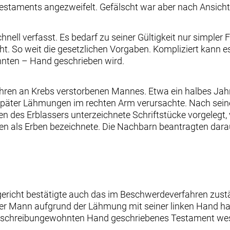
estaments angezweifelt. Gefälscht war aber nach Ansicht 
nell verfasst. Es bedarf zu seiner Gültigkeit nur simpler 
ht. So weit die gesetzlichen Vorgaben. Kompliziert kann 
hnten – Hand geschrieben wird.
ahren an Krebs verstorbenen Mannes. Etwa ein halbes Jahr
 später Lähmungen im rechten Arm verursachte. Nach sei
des Erblassers unterzeichnete Schriftstücke vorgelegt,
 als Erben bezeichnete. Die Nachbarn beantragten darauf
ericht bestätigte auch das im Beschwerdeverfahren zuständ
r Mann aufgrund der Lähmung mit seiner linken Hand hat
ner schreibungewohnten Hand geschriebenes Testament w