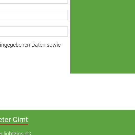
 eingegebenen Daten sowie
eter Girnt
r lightzins eG