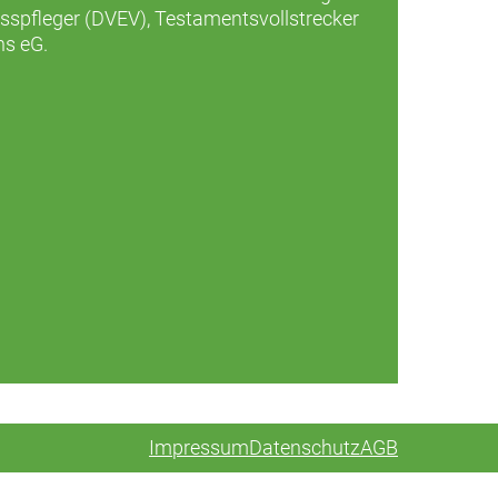
asspfleger (DVEV), Testamentsvollstrecker
ns eG.
Impressum
Datenschutz
AGB