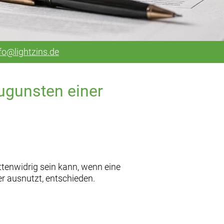
fo@lightzins.de
ugunsten einer
ittenwidrig sein kann, wenn eine
er ausnutzt, entschieden.