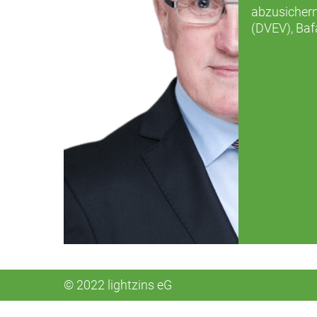
abzusichern
(DVEV), Baf
© 2022 lightzins eG