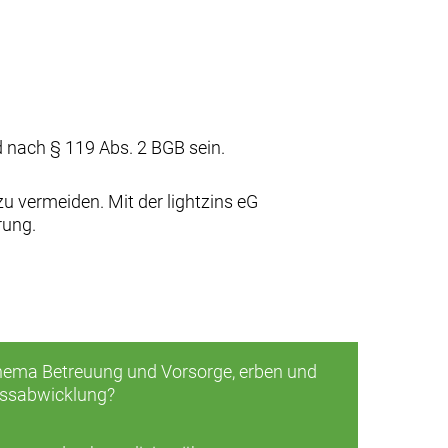
 nach § 119 Abs. 2 BGB sein.
zu vermeiden. Mit der
lightzins eG
rung.
ema Betreuung und Vorsorge, erben und
assabwicklung?